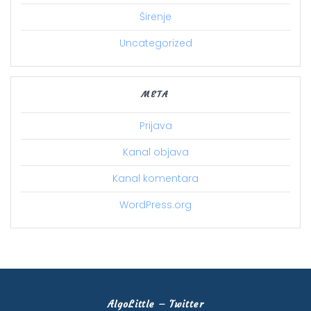
Širenje
Uncategorized
META
Prijava
Kanal objava
Kanal komentara
WordPress.org
AlgoLittle – Twitter