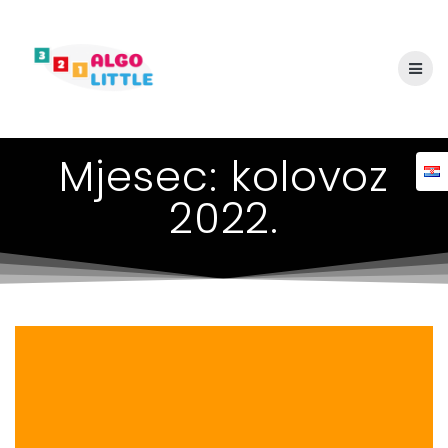
Skip
to
content
Mjesec:
kolovoz
2022.