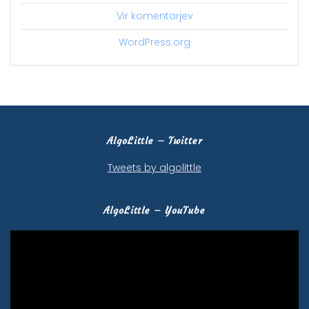
Vir komentarjev
WordPress.org
AlgoLittle – Twitter
Tweets by algolittle
AlgoLittle – YouTube