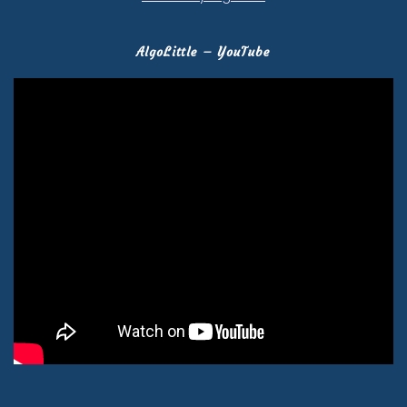
AlgoLittle – YouTube