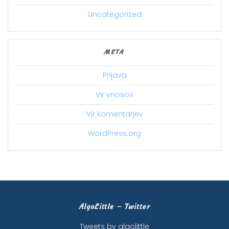
Uncategorized
META
Prijava
Vir vnosov
Vir komentarjev
WordPress.org
AlgoLittle – Twitter
Tweets by algolittle